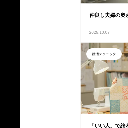
仲良し夫婦の奥
2025.10.07
婚活テクニック
「いい人」で終