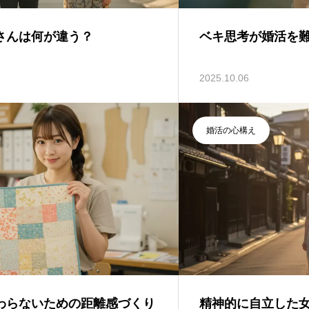
さんは何が違う？
ベキ思考が婚活を
2025.10.06
婚活の心構え
わらないための距離感づくり
精神的に自立した