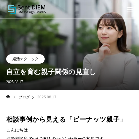
婚活テクニック
自立を育む親子関係の見直し
2025.08.17
ブログ
2025.08.17
相談事例から見える「ピーナッツ親子」
こんにちは
結婚相談所 Sent DIEM のカウンセラーの柏尾です