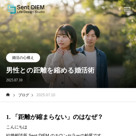
婚活の心構え
男性との距離を縮める婚活術
2025.07.10
ブログ
2025.07.10
1. 「距離が縮まらない」のはなぜ？
こんにちは
結婚相談所 Sent DIEM のカウンセラーの柏尾です。